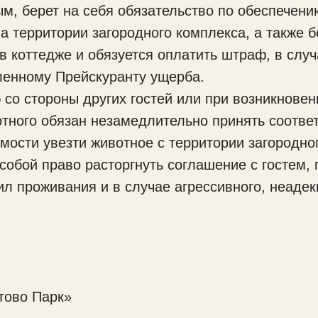
 берет на себя обязательство по обеспечени
на территории загородного комплекса, а также б
 коттедже и обязуется оплатить штраф, в слу
вленному Прейскуранту ущерба.
 стороны других гостей или при возникновени
тного обязан незамедлительно принять соотв
мости увезти животное с территории загородног
собой право расторгнуть соглашение с гостем
л проживания и в случае агрессивного, неадек
тово Парк»