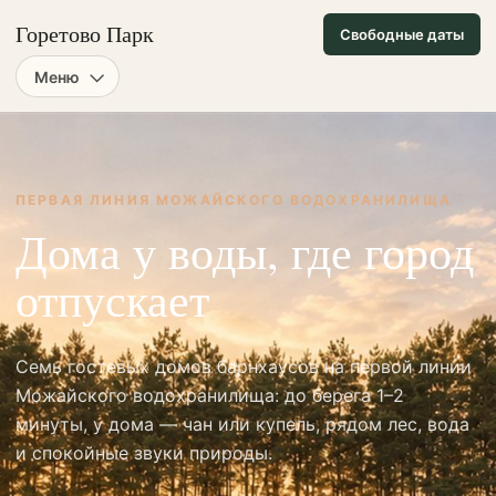
Горетово Парк
Свободные даты
Меню
ПЕРВАЯ ЛИНИЯ МОЖАЙСКОГО ВОДОХРАНИЛИЩА
Дома у воды, где город
отпускает
Семь гостевых домов барнхаусов на первой линии
Можайского водохранилища: до берега 1–2
минуты, у дома — чан или купель, рядом лес, вода
и спокойные звуки природы.