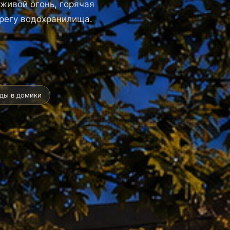
 живой огонь, горячая
ерегу водохранилища.
еды в домики