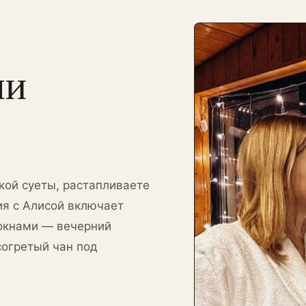
ши
кой суеты, растапливаете
ия с Алисой включает
окнами — вечерний
согретый чан под