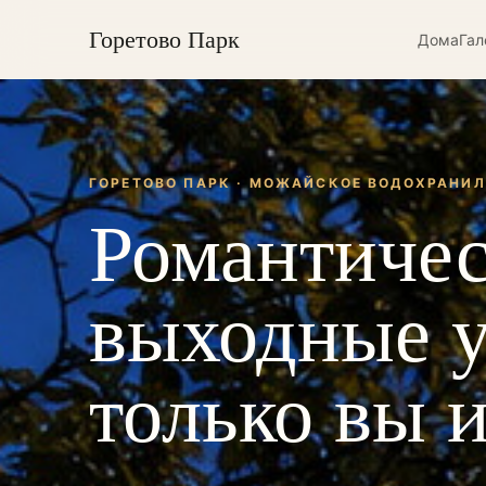
Горетово Парк
Дома
Гал
ГОРЕТОВО ПАРК · МОЖАЙСКОЕ ВОДОХРАНИЛ
Романтиче
выходные у
только вы 