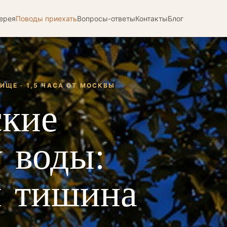
ерея
Поводы приехать
Вопросы-ответы
Контакты
Блог
ИЩЕ · 1,5 ЧАСА ОТ МОСКВЫ
ские
 воды:
и тишина